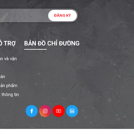
ĐĂNG KÝ
Ỗ TRỢ
BẢN ĐỒ CHỈ ĐƯỜNG
ận và vận
oán
 sản phẩm
 thông tin