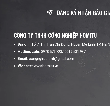
ĐĂNG KÝ NHẬN BÁO GI
CÔNG TY TNHH CÔNG NGHIỆP HOMITU
Địa chỉ:
Tổ 7, Thị Trấn Chi Đông, Huyện Mê Linh, TP. Hà N
Hotline/zalo:
0978.575.723/ 0919.531.987
Email:
congnghiephmt@gmail.com
Website:
www.homitu.vn