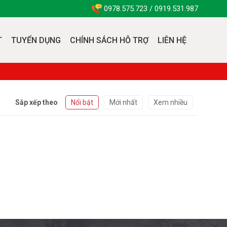
0978.575.723 / 0919.531.987
T
TUYỂN DỤNG
CHÍNH SÁCH HỖ TRỢ
LIÊN HỆ
Sắp xếp theo
Nổi bật
Mới nhất
Xem nhiều