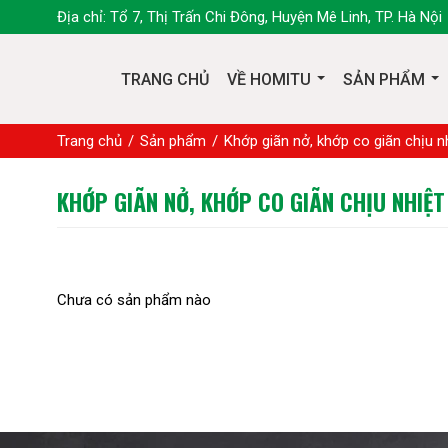
Địa chỉ: Tổ 7, Thị Trấn Chi Đông, Huyện Mê Linh, TP. Hà Nội
TRANG CHỦ
VỀ HOMITU
SẢN PHẨM
Trang chủ
Sản phẩm
Khớp giãn nở, khớp co giãn chịu n
KHỚP GIÃN NỞ, KHỚP CO GIÃN CHỊU NHIỆT
Chưa có sản phẩm nào